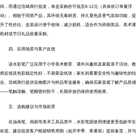
间，而通过浩斌商行批发，单盒采购价可低至8-12元（具体依订单量浮
动）。相较于同类产品，其环保无毒材质、持久显色及香气添加功能，提
升了性价比。盒装设计便于收纳，减少损耗，适合作为班级奖品、美术课
耗材或节日礼品批量采购。
四、应用场景与客户反馈
该水彩笔广泛应用于小学美术教育、课外兴趣班及家庭亲子活动。教
师反馈其色彩稳定性好，不易晕染纸张；家长则看重安全性与趣味性的结
合。浩斌商行提供实物图片与样品寄送服务，确保买家直观了解产品质感
——笔触流畅、笔帽密封防干，长期存放仍保持使用效果。
五、选购建议与市场前景
在油画笔、画刷等美术工具品类中，水彩笔因使用便捷更受低龄学生
欢迎。建议批发客户根据销售周期（如开学季、寒暑假）提前备货，并与