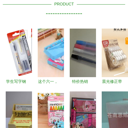
PRODUCT
----------------
学生写字钢
这个六一，
特价热销
晨光修正带
笔批发优选
海图北馆陪
日韩文具可
大容量涂改
1018B吸卡
你过——文
爱忍者兔中
带为小学生
装钢笔详解
具用品批发
性笔，8g轻
学习保驾护
与市场前景
让节日更有
巧卡通水笔
航
意义
批发之选