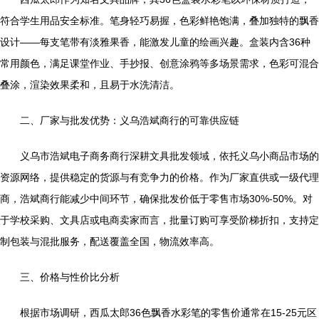
符合学生用品安全标准。笔身轻巧易握，色彩鲜艳饱满，叠加独特的飘香
设计——每支笔带有淡雅果香，能激发儿童的绘画兴趣。盒装内含36种
常用颜色，满足课堂作业、手抄报、创意涂鸦等多场景需求，色彩可混合
叠涂，渲染效果柔和，且易于水洗清洁。
二、厂家与批发优势：义乌浩斌商行的可靠供应链
义乌市浩斌电子商务商行深耕文具批发领域，依托义乌小商品市场的
资源网络，提供稳定的货源与有竞争力的价格。作为厂家直供或一级代理
商，浩斌商行能减少中间环节，确保批发价低于零售市场30%-50%。对
于学校采购、文具店或电商卖家而言，批量订购可享受阶梯折扣，支持定
制包装与混批服务，配送覆盖全国，物流效率高。
三、价格与性价比分析
根据市场调研，西瓜太郎36色飘香水彩笔的零售价通常在15-25元区