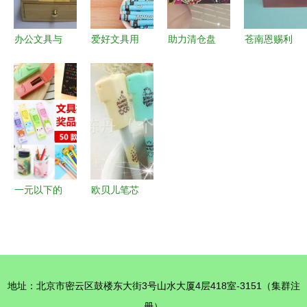
办公文具与
爱好文具用
助力清仓盘
苍南恩赐利
庆典礼品一
品品质优选
活资金——
文具 档案
站式批发
一手批发精
专业收购工
袋产品列表
解锁企业采
准对接厂家
厂积压库存
购新选择
源头
的全攻略
一元以下的
欧贝儿笔芯
惊喜 小礼
办公桌面用
品引爆学校
品优选，厂
活动创意激
家直供与批
励
发全解析
地址：北京市密云区鼓楼东大街3号山水大厦4层418室-3151（集群注
册）