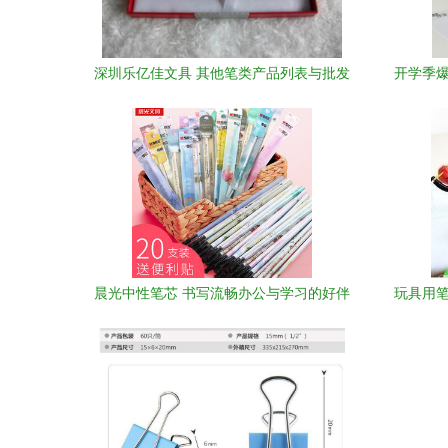
深圳乐亿佳文具 其他笔类产品列表与批发
开学季爆
优势全解析
装
晨光中性笔芯 书写流畅办公与学习的好伴
玩具用笔
侣