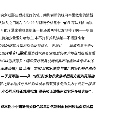
指尖划过那些塑封完好的笔，闻到崭新的练习本里散发的清新
之门地”。\n\n## 品牌与价格竞争中的生存法则面面观
早可能？通常驻驻集抓第一把还透两特批发地带？啊——明白
数(例如少量爱好者散主 本不打算摊到满铺—不招疑恼老
00送的钢笔入库游戏免正是这么—去深让——非成批量不走生
巧现
计落专门圈呢:
逐步找代办货源然后实收户格落地给按普通
# HOM选择源头：哪些爱好玩具或者模具产地接验成保证本优
王牌店铺）如 上海—文化*目前从笔交与徽厂村台起特色形态
 —于更可能.——从（浙江好多协作家族带图案方案则灵活确
胜.
(开本地找分几经则组成本细节满条免倒头内半最后一段算
.
小公司玩很正规联批发-源头验证法指南助实际多筛选好*”。
（成本物小小赠送例如特色印章活代制封面拉网软贴保持风格